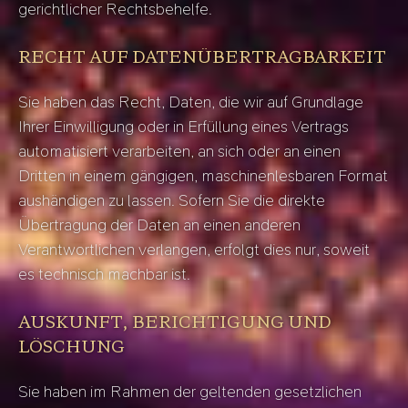
gerichtlicher Rechtsbehelfe.
RECHT AUF DATEN­ÜBERTRAG­BARKEIT
Sie haben das Recht, Daten, die wir auf Grundlage
Ihrer Einwilligung oder in Erfüllung eines Vertrags
automatisiert verarbeiten, an sich oder an einen
Dritten in einem gängigen, maschinenlesbaren Format
aushändigen zu lassen. Sofern Sie die direkte
Übertragung der Daten an einen anderen
Verantwortlichen verlangen, erfolgt dies nur, soweit
es technisch machbar ist.
AUSKUNFT, BERICHTIGUNG UND
LÖSCHUNG
Sie haben im Rahmen der geltenden gesetzlichen