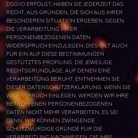
DSGVO ERFOLGT, HABEN SIE JEDERZEIT DAS
RECHT, AUS GRÜNDEN, DIE SICH AUS IHRER
BESONDEREN SITUATION ERGEBEN, GEGEN
DIE VERARBEITUNG IHRER
PERSONENBEZOGENEN DATEN
WIDERSPRUCH EINZULEGEN; DIES GILT AUCH
FÜR EIN AUF DIESE BESTIMMUNGEN
GESTÜTZTES PROFILING. DIE JEWEILIGE
RECHTSGRUNDLAGE, AUF DENEN EINE
VERARBEITUNG BERUHT, ENTNEHMEN SIE
DIESER DATENSCHUTZERKLÄRUNG. WENN SIE
WIDERSPRUCH EINLEGEN, WERDEN WIR IHRE
BETROFFENEN PERSONENBEZOGENEN
DATEN NICHT MEHR VERARBEITEN, ES SEI
DENN, WIR KÖNNEN ZWINGENDE
SCHUTZWÜRDIGE GRÜNDE FÜR DIE
VERARBEITUNG NACHWEISEN, DIE IHRE